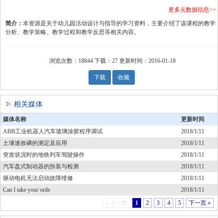
更多元数据信息
>>
简介：
本资源是关于幼儿园活动设计与指导的学习资料，主要介绍了该课程的教学
分析、教学策略、教学过程和教学反思等相关内容。
浏览次数：
18844
下载：
27
更新时间：
2016-01-18
下载
收藏
相关媒体
媒体名称
更新时间
ABB工业机器人汽车玻璃涂胶程序调试
2018/1/11
土壤速效磷的测定及应用
2018/1/11
突发状况时的地铁列车驾驶操作
2018/1/11
汽车盘式制动器的拆装与检测
2018/1/11
驱动电机无法启动故障维修
2018/1/11
Can I take your orde
2018/1/11
« 上一页
1
2
3
4
5
下一页 »