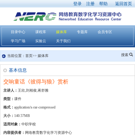
登录
注册
帮助
返回首页
目录中心
课程库
媒体库
专题库
会员专区
学习广场
实验云
关于我们
搜索
当前位置：首页>> 媒体库
基本信息
交响童话《彼得与狼》赏析
主讲人：
王欣,刘相俊,蒋舒雅
类型：
课件
格式：
application/x-rar-compressed
大小：
140.57MB
适用对象：
中职学校
内容提供者：
网络教育数字化学习资源中心