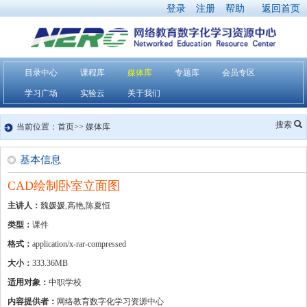
登录
注册
帮助
返回首页
目录中心
课程库
媒体库
专题库
会员专区
学习广场
实验云
关于我们
搜索
当前位置：首页>> 媒体库
基本信息
CAD绘制卧室立面图
主讲人：
魏媛媛,高艳,陈夏恒
类型：
课件
格式：
application/x-rar-compressed
大小：
333.36MB
适用对象：
中职学校
内容提供者：
网络教育数字化学习资源中心