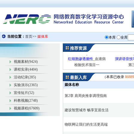
推荐资源
红细胞渗透脆性
_血液病
演讲语音技
视频素材(9424)
检验技术项目一
第
课程实录(4404)
（
本库已收录
86889
活动纪录(285)
最新入库
媒体名称
实验演示(2365)
宣传短片(52)
第2章 肩周炎推拿调理指南
科教视频(2748)
视频课程(67609)
建设智慧城市 畅享宜居生活
物联网让我们的生活更高端