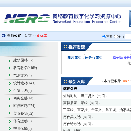
推荐资源
图片在动，还是心在动
原子吸收分
建筑园林(37)
化
教育教学(4169)
艺术文艺(4)
（
本库已收录
5045
最新入库
设计素材(143)
媒体名称
生物世界(0)
笠翁对韵、增广贤文（封面）
商务金融(14)
声律启蒙、孝经（封面）
医疗医药(374)
三字经、百家姓、千字文、弟子规、治家格
美食餐饮(32)
历代美文选（封面）
体育运动(0)
历代诗歌选（封面）
交通运输(2)