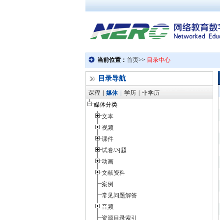
目录导航
课程
|
媒体
|
学历
|
非学历
媒体分类
文本
视频
课件
试卷/习题
动画
文献资料
案例
常见问题解答
音频
资源目录索引