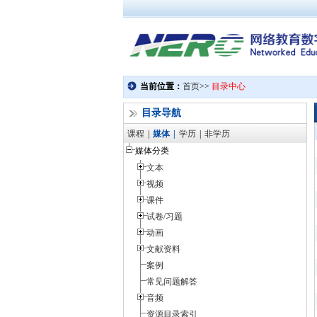
目录导航
课程
|
媒体
|
学历
|
非学历
媒体分类
文本
视频
课件
试卷/习题
动画
文献资料
案例
常见问题解答
音频
资源目录索引