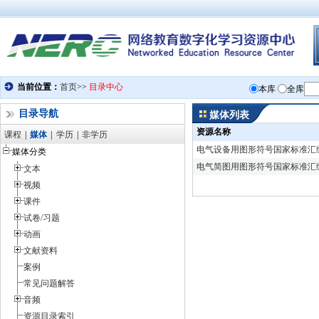
目录导航
媒体列表
资源名称
课程
|
媒体
|
学历
|
非学历
电气设备用图形符号国家标准汇
媒体分类
电气简图用图形符号国家标准汇
文本
视频
课件
试卷/习题
动画
文献资料
案例
常见问题解答
音频
资源目录索引