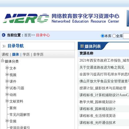
目录导航
媒体列表
资源名称
课程
|
媒体
|
学历
|
非学历
2021年西安市政府工作报告_城
媒体分类
关于交通道路改进方略之我见
文本
全面学习提高打羽毛球水平的思
视频
佛山开放大学食品安全管理速查手册
课件
试卷/习题
授课计划_摄影技术与后期处理
动画
课程标准_计算机辅助设计AutoC
文献资料
教学大纲_园林规划设计
案例
课程标准_园林规划设计
常见问题解答
课程标准_生活情境英语
音频
课程标准_光纤通信技术
资源目录索引