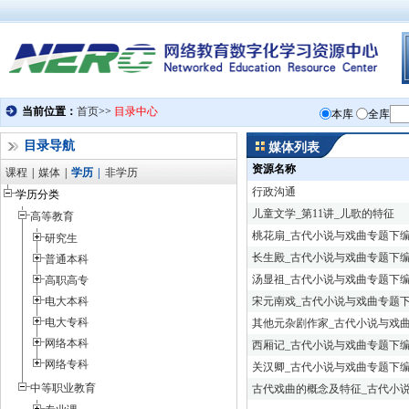
目录导航
媒体列表
资源名称
课程
|
媒体
|
学历
|
非学历
行政沟通
学历分类
儿童文学_第11讲_儿歌的特征
高等教育
桃花扇_古代小说与戏曲专题下
研究生
长生殿_古代小说与戏曲专题下
普通本科
汤显祖_古代小说与戏曲专题下
高职高专
电大本科
宋元南戏_古代小说与戏曲专题
电大专科
其他元杂剧作家_古代小说与戏
网络本科
西厢记_古代小说与戏曲专题下
网络专科
关汉卿_古代小说与戏曲专题下
中等职业教育
古代戏曲的概念及特征_古代小