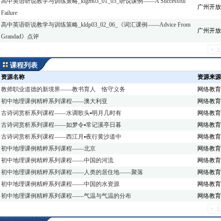
高中英语听说教学与训练策略_klgm03_01_03_听说课例——A Successful
广州开放
Failure
高中英语听说教学与训练策略_kldp03_02_06_《词汇课例——Advice From
广州开放
Grandad》点评
« 
课程列表
资源名称
资源来源
教师职业道德的新境界——教书育人 恪守义务
网络教育
初中地理课例精粹系列课程——澳大利亚
网络教育
古诗词赏析系列课程——水调歌头▪明月几时有
网络教育
古诗词赏析系列课程——如梦令▪常记溪亭日暮
网络教育
古诗词赏析系列课程——西江月▪夜行黄沙道中
网络教育
初中地理课例精粹系列课程——北京
网络教育
初中地理课例精粹系列课程——中国的河流
网络教育
初中地理课例精粹系列课程——人类的居住地——聚落
网络教育
初中地理课例精粹系列课程——中国的水资源
网络教育
初中地理课例精粹系列课程——气温与气温的分布
网络教育
« 