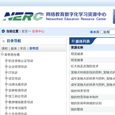
目录导航
媒体列表
资源名称
课程
|
媒体
|
学历
|
非学历
萌宠健康
非学历分类
萌宠健康
职业资格认证培训
狂犬病及其预防技术
企业管理培训
宠物犬特殊阶段的照料_宠物犬
IT培训
语言培训
成年宠物犬的饲养与照料_宠物
法律法规培训
成年宠物犬的饲养与照料_宠物
农林牧渔培训
猫的饲养管理
技工岗位培训
猫的绝育和标本制作
教师继续教育培训
猫的疾病和病猫的识别
升学考试辅导
猫的繁殖
公共管理培训