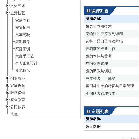
文体艺术
课程列表
生活技艺
资源名称
家庭养花
格力犬养殖技术
宠物饲养
宠物猫的养殖系列课程
汽车驾驶
选择一只自己喜欢的猫
摄影摄像
养猫前的准备工作
家庭烹调
家庭手工艺
猫的饲料与营养
个人形象设计
猫的饲养管理
其他技艺
猫的调教与训练
创业就业
中华神犬——藏獒
家庭教育
英国斗牛犬的特征与日常管理
医疗保健
圣伯纳犬管理技术
安全教育
公民修养
专题列表
其他
资源名称
暂无数据